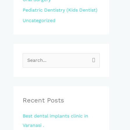
Pediatric Dentistry (Kids Dentist)
Uncategorized
S
e
a
r
c
Recent Posts
h
Best dental implants clinic in
f
Varanasi .
o