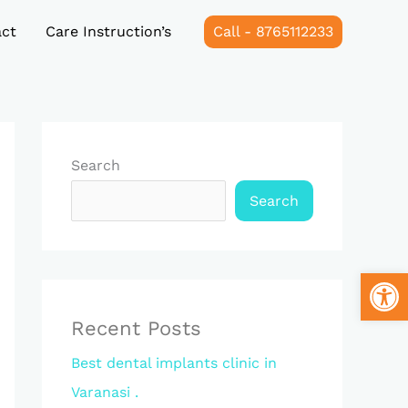
ct
Care Instruction’s
Call - 8765112233
Search
Search
Open
Recent Posts
Best dental implants clinic in
Varanasi .